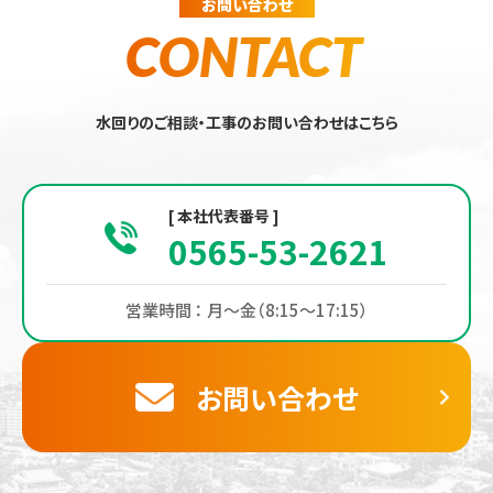
お問い合わせ
ます。
CONTACT
第2条（個人情報の収集方法）
水回りのご相談・工事のお問い合わせはこちら
当社は，ユーザーが利用登録をする際に氏名，生年月
日，住所，電話番号，メールアドレス，銀行口座番
号，クレジットカード番号，運転免許証番号などの個
[ 本社代表番号 ]
人情報をお尋ねすることがあります。また，ユーザー
0565-53-2621
と提携先などとの間でなされたユーザーの個人情報を
含む取引記録や決済に関する情報を,当社の提携先
営業時間 ： 月〜金（8:15〜17:15）
（情報提供元，広告主，広告配信先などを含みます。
以下，｢提携先｣といいます。）などから収集すること
お問い合わせ
があります。
第3条（個人情報を収集・利用する目的）