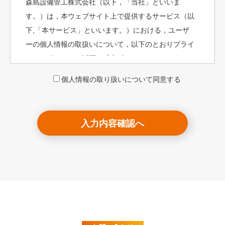
森島設備管工株式会社（以下，「当社」といいま
す。）は，本ウェブサイト上で提供するサービス（以
下,「本サービス」といいます。）における，ユーザ
ーの個人情報の取扱いについて，以下のとおりプライ
バシーポリシー（以下，「本ポリシー」といいま
す。）を定めます。
個人情報の取り扱いについて同意する
第1条（個人情報）
「個人情報」とは，個人情報保護法にいう「個人情
報」を指すものとし，生存する個人に関する情報であ
って，当該情報に含まれる氏名，生年月日，住所，電
話番号，連絡先その他の記述等により特定の個人を識
別できる情報及び容貌，指紋，声紋にかかるデータ，
及び健康保険証の保険者番号などの当該情報単体から
特定の個人を識別できる情報（個人識別情報）を指し