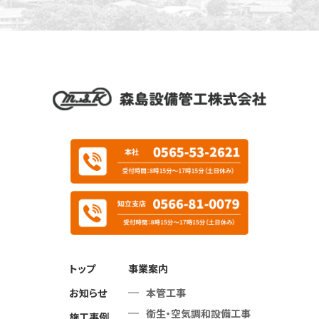
当社が個人情報を収集・利用する目的は，以下のとお
りです。
当社サービスの提供・運営のため
ユーザーからのお問い合わせに回答するため（本
人確認を行うことを含む）
ユーザーが利用中のサービスの新機能，更新情
報，キャンペーン等及び当社が提供する他のサー
ビスの案内のメールを送付するため
メンテナンス，重要なお知らせなど必要に応じた
ご連絡のため
利用規約に違反したユーザーや，不正・不当な目
的でサービスを利用しようとするユーザーの特定
をし，ご利用をお断りするため
トップ
事業案内
ユーザーにご自身の登録情報の閲覧や変更，削
お知らせ
本管工事
除，ご利用状況の閲覧を行っていただくため
衛生・空気調和設備工事
有料サービスにおいて，ユーザーに利用料金を請
施工事例